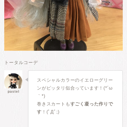
トータルコーデ
スペシャルカラーのイエローグリー
ンがピッタリ似合っています！(*´ω
｀*)
巻きスカートも
すごく凝った作りで
す
！(ﾟДﾟ;)