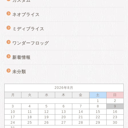
カスタム
ネオブライス
ミディブライス
ワンダーフロッグ
新着情報
新着情報
未分類
商品ページ
2026年8月
カスタム
月
火
水
木
金
土
日
1
2
よくあるご質問
3
4
5
6
7
8
9
10
11
12
13
14
15
16
17
18
19
20
21
22
23
24
25
26
27
28
29
30