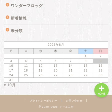
ワンダーフロッグ
新着情報
新着情報
未分類
商品ページ
2026年8月
カスタム
月
火
水
木
金
土
日
1
2
よくあるご質問
3
4
5
6
7
8
9
10
11
12
13
14
15
16
17
18
19
20
21
22
23
24
25
26
27
28
29
30
31
« 10月
HOME
プライバシーポリシー
お問い合わせ
2020–2026 ドール工房