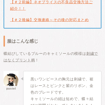
【＃２前編】ネオブライスの不良品交換方法ご
紹介！！
【＃２後編】交換連絡～その後の対応まとめ
服はこんな感じ
蝶結びしているブルーのキャミソールの模様は
刺繍で
はなくプリント柄
！
黒いワンピースの胸元は刺繍で、裾
はレースとピンクと紫のリボン、金
色のブレードです。
キャミソールの紐は短めで、蝶々結